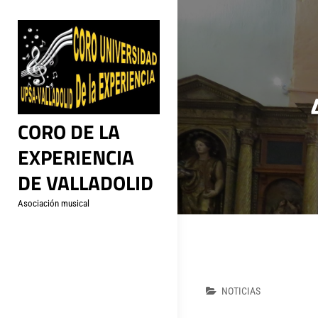
Saltar
al
contenido
CORO DE LA
EXPERIENCIA
DE VALLADOLID
Asociación musical
Navegació
Categorías
NOTICIAS
de