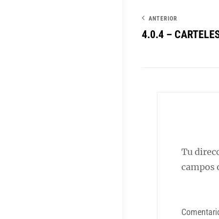
entradas
ANTERIOR
4.0.4 – CARTELE
Tu direc
campos o
Comentar